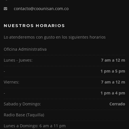
contacto@coounisan.com.co
NUESTROS HORARIOS
Lo atenderemos con gusto en los siguientes horarios
Oficina Administrativa
Lunes - Jueves:
7 am a 12 m
-
1 pm a 5 pm
Viernes:
7 am a 12 m
-
1 pm a 4 pm
Sabado y Domingo:
Cerrado
Radio Base (Taquilla)
Lunes a Domingo: 6 am a 11 pm