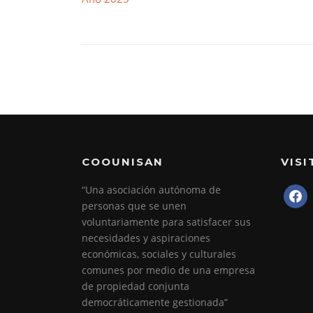
COOUNISAN
VIS
“Una asociación autónoma de
faceb
personas que se unen
voluntariamente para satisfacer sus
necesidades y aspiraciones
económicas, sociales y culturales
comunes por medio de una empresa
de propiedad conjunta
democráticamente gestionada”