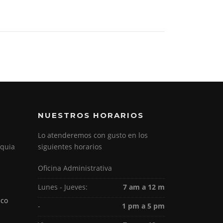
NUESTROS HORARIOS
Lo atenderemos con gusto en los
oquia
siguientes horarios
Oficina Administrativa
Lunes - Jueves:
7 am a 12 m
.co
-
1 pm a 5 pm