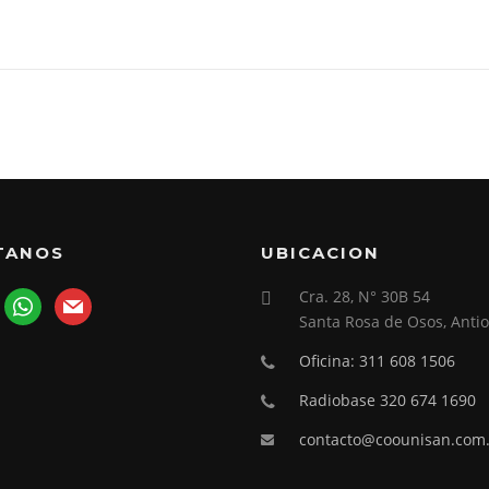
ITANOS
UBICACION
Cra. 28, N° 30B 54
ook
whatsapp
mail
Santa Rosa de Osos, Anti
Oficina: 311 608 1506
Radiobase 320 674 1690
contacto@coounisan.com