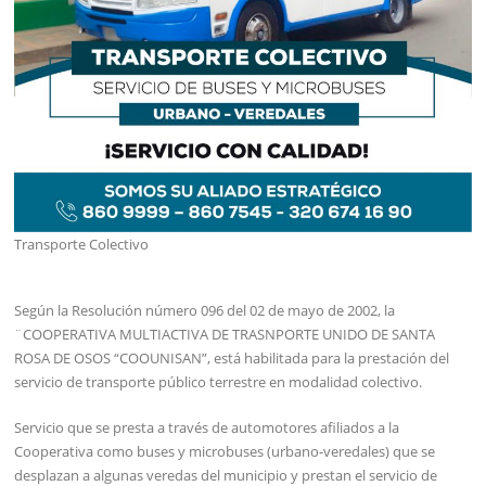
Transporte Colectivo
Según la Resolución número 096 del 02 de mayo de 2002, la
¨COOPERATIVA MULTIACTIVA DE TRASNPORTE UNIDO DE SANTA
ROSA DE OSOS “COOUNISAN”, está habilitada para la prestación del
servicio de transporte público terrestre en modalidad colectivo.
Servicio que se presta a través de automotores afiliados a la
Cooperativa como buses y microbuses (urbano-veredales) que se
desplazan a algunas veredas del municipio y prestan el servicio de