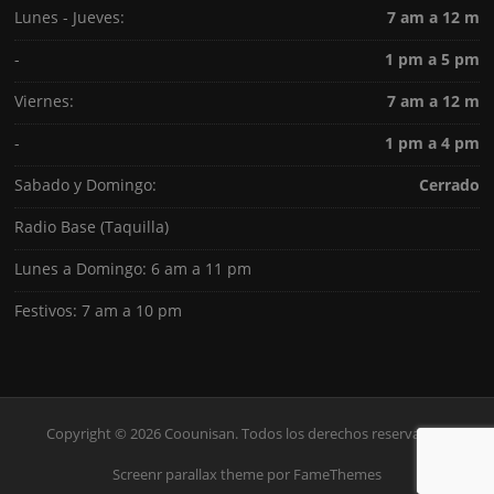
Lunes - Jueves:
7 am a 12 m
-
1 pm a 5 pm
Viernes:
7 am a 12 m
-
1 pm a 4 pm
Sabado y Domingo:
Cerrado
Radio Base (Taquilla)
Lunes a Domingo: 6 am a 11 pm
Festivos: 7 am a 10 pm
Copyright © 2026 Coounisan. Todos los derechos reservados.
Screenr parallax theme
por FameThemes